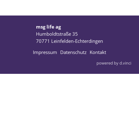
msg life ag
Humboldtstraße 35
70771 Leinfelden-Echterdingen
Impressum
Datenschutz
Kontakt
powered by
d.vinci